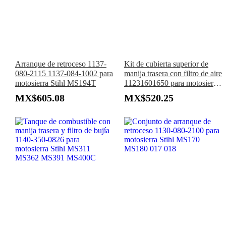
Arranque de retroceso 1137-
Kit de cubierta superior de
080-2115 1137-084-1002 para
manija trasera con filtro de aire
motosierra Stihl MS194T
11231601650 para motosierra
Stihl 021 023 025 MS210
MX$605.08
MX$520.25
MS230 MS250