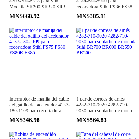
4203-700-6318 para Stihl
4144-640-5900 para
Mochila SR200 SR320 SR340
recortadora Stihl FS36 FS38
SR420
FS40 FS44 FS45 FS46 FS50
MX$668.92
MX$385.11
Interruptor de manija del cable
1 par de correas de arnés
del gatillo del acelerador 4137-
4282-710-9020 4282-710-
180-1109 para recortadora
9030 para soplador de mochila
Stihl FS75 FS80 FS80R FS85
Stihl BR700 BR600 BR550
MX$346.98
MX$564.83
BR500