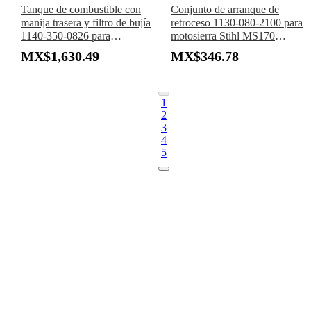
Tanque de combustible con
Conjunto de arranque de
manija trasera y filtro de bujía
retroceso 1130-080-2100 para
1140-350-0826 para
motosierra Stihl MS170
motosierra Stihl MS311
MS180 017 018
MX$1,630.49
MX$346.78
MS362 MS391 MS400C
1
2
3
4
5