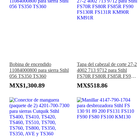
Bobina de encendido
Tapa del cabezal de corte 27-2
11084000800 para sierra Stihl
4002 713 9712 para Stihl
056 TS350 TS360
FS70R FS80R FS85R FS90
FS130R FS131R KM90R
MX$1,300.89
MX$518.86
KM91R