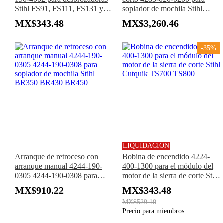
Stihl FS91, FS111, FS131 y
soplador de mochila Stihl
cabezales de potencia
BR800 BR800X BR800C
MX$343.48
MX$3,260.46
KombiSystem KM91, KM111
BR800CE
y KM131
-35%
LIQUIDACIÓN
Arranque de retroceso con
Bobina de encendido 4224-
arranque manual 4244-190-
400-1300 para el módulo del
0305 4244-190-0308 para
motor de la sierra de corte Stihl
soplador de mochila Stihl
Cutquik TS700 TS800
MX$910.22
MX$343.48
BR350 BR430 BR450
MX$529.10
Precio para miembros