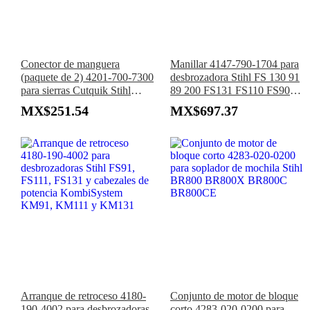
Conector de manguera
Manillar 4147-790-1704 para
(paquete de 2) 4201-700-7300
desbrozadora Stihl FS 130 91
para sierras Cutquik Stihl
89 200 FS131 FS110 FS90
TS400, TS410, TS420,
FS80 FS100 KM130
MX$251.54
MX$697.37
TS460, TS510, TS700,
TS760, TS800, TS350,
TS350, AVE y TS360
Arranque de retroceso 4180-
Conjunto de motor de bloque
190-4002 para desbrozadoras
corto 4283-020-0200 para