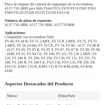
Placa de empuje del cabezal de engranajes de la recortadora
4137-710-3800 para Stihl FS44 FS55 FS70 FS74 FS85 FS91
FS89 FS120 FS200 FS235 FS250 FSA130
Número de pieza de repuesto:
4137-710-3800, 4137 710 3800, 41377103800
Aplicaciones:
Compatible con recortadora Stihl:
FS 44, FS 44 R, FS 55 2-MIX, FS 55 R 2-MIX, FS 55, FS 55
2-MIX, FS 56 (4144), FS 70 CE, FS 74, FS 80 - 4137, FS 80 R
- 4137, FS 85, FS 85 R, FS 85 T, FS 87, FS 87 R, FS 89, FS 90
- 4180, FS 91, FS 94 CE, FS 100, FS 111, FS 120 2-MIX, FS
120, FS 200 R, FS 200, FS 250, FS 130, FS 131, FS 235, FS
240, FS 240 R, FS 240 CE, FSA 130, FSA 135, FR 350, FR
410 CE, KMA 135 R, KMA 135 R FS-KM-4180, FS-KM-
4140
Aspectos Destacados del Producto
Marca:
FridayParts