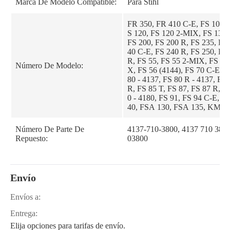
Marca De Modelo Compatible:
Para Stihl
FR 350, FR 410 C-E, FS 100, 
S 120, FS 120 2-MIX, FS 130,
FS 200, FS 200 R, FS 235, FS 
40 C-E, FS 240 R, FS 250, FS 
R, FS 55, FS 55 2-MIX, FS 55
Número De Modelo:
X, FS 56 (4144), FS 70 C-E, F
80 - 4137, FS 80 R - 4137, FS 
R, FS 85 T, FS 87, FS 87 R, F
0 - 4180, FS 91, FS 94 C-E, F
40, FSA 130, FSA 135, KMA 
MA 135 R FS-KM - 4180
Número De Parte De
4137-710-3800, 4137 710 380
Repuesto:
03800
Envío
Envíos a:
Entrega:
Elija opciones para tarifas de envío.