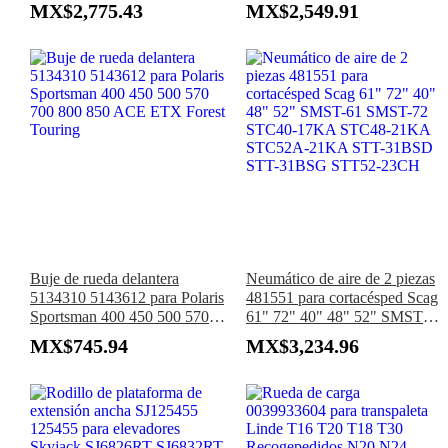
SWE120L Transpaleta Levio
ECE220XL ECE310
MX$2,775.43
MX$2,549.91
LWE140 LWE160 LWE180
Recogedora de pedidos
LWE200 LWE250
EKC16 EKC20 EKD20
EKE20 EKS110E EKC12.5
Buje de rueda delantera
Neumático de aire de 2 piezas
5134310 5143612 para Polaris
481551 para cortacésped Scag
Sportsman 400 450 500 570
61" 72" 40" 48" 52" SMST-
700 800 850 ACE ETX Forest
61 SMST-72 STC40-17KA
MX$745.94
MX$3,234.96
Touring
STC48-21KA STC52A-
21KA STT-31BSD STT-
31BSG STT52-23CH