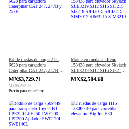
Kit de ruedas de bogie 212-
Molde en rueda sin freno
6628 para cargadora
158438 para elevador Skyjack
Caterpillar CAT 247, 247B y
SJIII3219 SJ12 SJ16 SJ3215
257B
SJ3219 SJIII3015 SJIII3215
MX$3,729.71
MX$2,584.60
SJM3015 SJM3215 SJM3219
MX$5,252.48
Precio para miembros