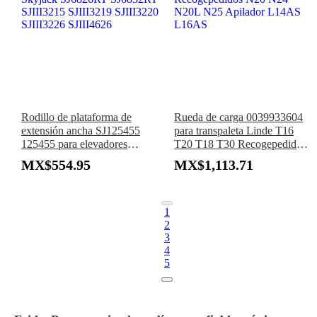
Rodillo de plataforma de
Rueda de carga 0039933604
extensión ancha SJ125455
para transpaleta Linde T16
125455 para elevadores
T20 T18 T30 Recogepedidos
Skyjack SJ6826RT SJ6832RT
N20 N24 N20L N25 Apilador
MX$554.95
MX$1,113.71
SJIII3215 SJIII3219 SJIII3220
L14AS L16AS
SJIII3226 SJIII4626
1
2
3
4
5