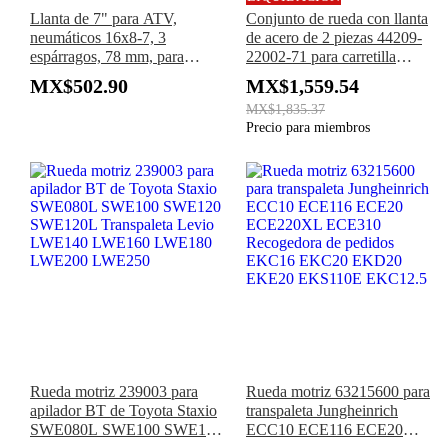
Llanta de 7" para ATV,
Conjunto de rueda con llanta
neumáticos 16x8-7, 3
de acero de 2 piezas 44209-
espárragos, 78 mm, para
22002-71 para carretilla
cuatriciclo, kart, 125 cc,
elevadora Toyota 42-6FG25
MX$502.90
MX$1,559.54
Taotao Coolster
8FGCU20 8FGCU25
MX$1,835.37
8FGCU30 8FGCU32
Precio para miembros
8FGCU15 8FGCU18
Rueda motriz 239003 para
Rueda motriz 63215600 para
apilador BT de Toyota Staxio
transpaleta Jungheinrich
SWE080L SWE100 SWE120
ECC10 ECE116 ECE20