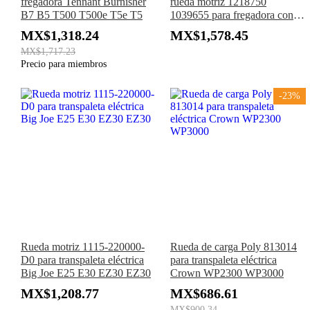
fregadora Tennant Burnisher
rueda motriz 1218750
B7 B5 T500 T500e T5e T5
1039655 para fregadora con
tracción Tennant SS 17-20 T3
MX$1,318.24
MX$1,578.45
SS3 T3e T3+
MX$1,717.23
Precio para miembros
-23%
Rueda motriz 1115-220000-
Rueda de carga Poly 813014
D0 para transpaleta eléctrica
para transpaleta eléctrica
Big Joe E25 E30 EZ30 EZ30
Crown WP2300 WP3000
MX$1,208.77
MX$686.61
MX$900.34