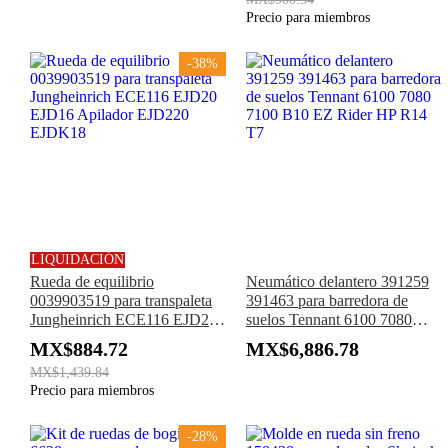
Precio para miembros
-38%
LIQUIDACIÓN
Rueda de equilibrio
Neumático delantero 391259
0039903519 para transpaleta
391463 para barredora de
Jungheinrich ECE116 EJD20
suelos Tennant 6100 7080
EJD16 Apilador EJD220
7100 B10 EZ Rider HP R14
MX$884.72
MX$6,886.78
EJDK18
T7
MX$1,439.84
Precio para miembros
-28%