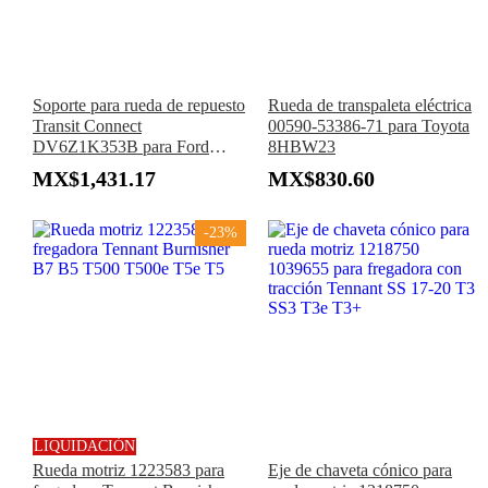
Soporte para rueda de repuesto
Rueda de transpaleta eléctrica
Transit Connect
00590-53386-71 para Toyota
DV6Z1K353B para Ford
8HBW23
Transit Connect 2014-2023
MX$1,431.17
MX$830.60
-23%
LIQUIDACIÓN
Rueda motriz 1223583 para
Eje de chaveta cónico para