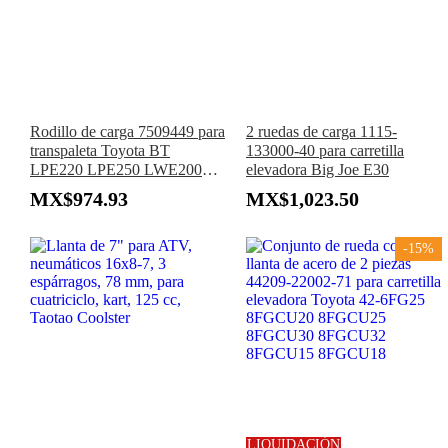
Rodillo de carga 7509449 para
2 ruedas de carga 1115-
transpaleta Toyota BT
133000-40 para carretilla
LPE220 LPE250 LWE200
elevadora Big Joe E30
LPE200 Apilador SWE120L
MX$974.93
MX$1,023.50
SWE140L
-15%
LIQUIDACIÓN