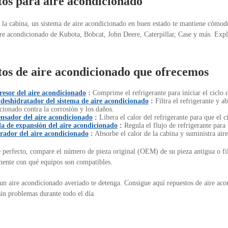
os para aire acondicionado
n la cabina, un sistema de aire acondicionado en buen estado te mantiene cómodo
ire acondicionado de Kubota, Bobcat, John Deere, Caterpillar, Case y más. Expl
os de aire acondicionado que ofrecemos
esor del aire acondicionado
:
Comprime el refrigerante para iniciar el ciclo 
 deshidratador del sistema de aire acondicionado
:
Filtra el refrigerante y a
cionado contra la corrosión y los daños.
nsador del aire acondicionado
:
Libera el calor del refrigerante para que el c
a de expansión del aire acondicionado
:
Regula el flujo de refrigerante para
rador del aire acondicionado
:
Absorbe el calor de la cabina y suministra aire f
e perfecto, compare el número de pieza original (OEM) de su pieza antigua o fi
mente con qué equipos son compatibles.
un aire acondicionado averiado te detenga. Consigue aquí repuestos de aire ac
in problemas durante todo el día.