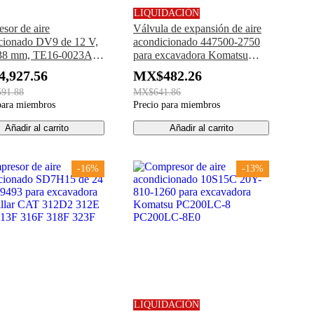
LIQUIDACIÓN
sor de aire
Válvula de expansión de aire
cionado DV9 de 12 V,
acondicionado 447500-2750
138 mm, TE16-0023A,
para excavadora Komatsu
-50814, T5525-50813
PC200-8 PC200LC-8 PC220-
,927.56
MX$482.26
actor Kioti
8 PC220LC-8
91.88
MX$641.86
para miembros
Precio para miembros
Añadir al carrito
Añadir al carrito
-16%
-13%
LIQUIDACIÓN