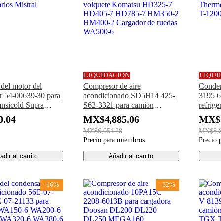
LIQUIDACIÓN
LIQUI
 del motor del
Compresor de aire
Conden
r 54-00639-30 para
acondicionado SD5H14 425-
3195 6
ansicold Supra
S62-3321 para camión
refrige
rios Mistral
volquete Komatsu HD325-7
Thermo
.04
MX$4,885.06
MX$7
HD405-7 HD785-7 HM350-2
T-1200
MX$6,054.28
MX$8,8
HM400-2 Cargador de ruedas
Precio para miembros
Precio 
WA500-6
adir al carrito
Añadir al carrito
-16%
-32%