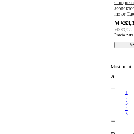
Compresor
acondicio
motor Cat
C7.1 Exc
MX$3,3
320D2L 
MX$3,972.
Precio par
Añ
Mostrar artí
20
1
2
3
4
5