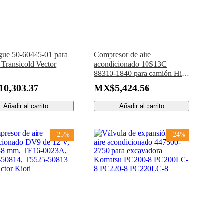
ue 50-60445-01 para
Compresor de aire
 Transicold Vector
acondicionado 10S13C
88310-1840 para camión Hino
FD240 FC4J FD1J FG8J
0,303.37
MX$5,424.56
GH1J
Añadir al carrito
Añadir al carrito
-25%
-24%