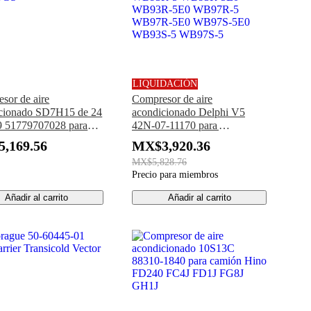
LIQUIDACIÓN
sor de aire
Compresor de aire
cionado SD7H15 de 24
acondicionado Delphi V5
 51779707028 para
42N-07-11170 para
n MAN F2000 TGA
retroexcavadora Komatsu
,169.56
MX$3,920.36
TGS
WB93R-5 WB93R-5E0
MX$5,828.76
WB93R-5E0 WB97R-5
Precio para miembros
WB97R-5E0 WB97S-5E0
WB93S-5 WB97S-5
Añadir al carrito
Añadir al carrito