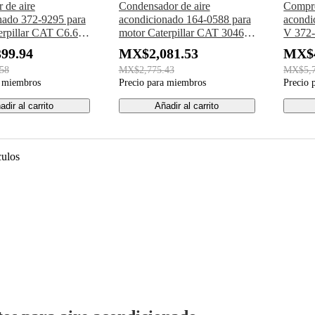
 de aire
Condensador de aire
Compre
nado 372-9295 para
acondicionado 164-0588 para
acondi
erpillar CAT C6.6
motor Caterpillar CAT 3046
V 372-
avadora 320E
3054 3064 3126 C-9 C6.4
Caterp
99.94
MX$2,081.53
MX$4
320D2GC 320D2
Excavadora 312C 315C 318C
312F 
58
MX$2,775.43
MX$5,7
319C 320C 322C 325C 330C
325F
a miembros
Precio para miembros
Precio 
adir al carrito
Añadir al carrito
culos