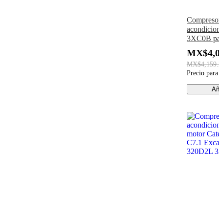
Compresor
acondici
3XC0B pa
NV350 Ca
MX$4,0
VRE25
MX$4,159.
Precio par
Añ