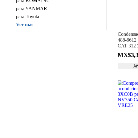
para KOMATSU
para YANMAR
para Toyota
Ver más
Condensad
488-6612 p
CAT 312 
323 325 3
MX$3,3
350 352 3
Añ