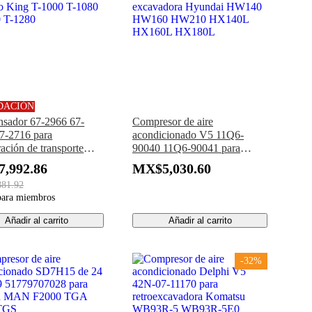
DACIÓN
sador 67-2966 67-
Compresor de aire
7-2716 para
acondicionado V5 11Q6-
ración de transporte
90040 11Q6-90041 para
 King T-1000 T-1080
excavadora Hyundai HW140
,992.86
MX$5,030.60
 T-1280
HW160 HW210 HX140L
81.92
HX160L HX180L
para miembros
Añadir al carrito
Añadir al carrito
-32%