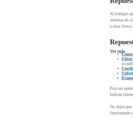
Repuest
Al trabajar e
sistemas de a
a estar fresca.
Repuest
Ver más
Compr
Filtro
acondi
Conde
Válvul
Evapo
Para un ajust
indican clara
No dejes que 
funcionando s