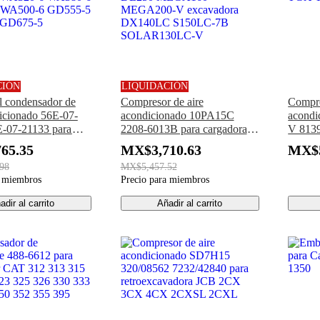
CIÓN
LIQUIDACIÓN
l condensador de
Compresor de aire
Compre
dicionado 56E-07-
acondicionado 10PA15C
acondi
-07-21133 para
2208-6013B para cargadora
V 8139
WA150-6 WA200-6
Doosan DL200 DL220
camió
65.35
MX$3,710.63
MX$5
 WA320-6 WA380-6
DL250 MEGA160
TGX 
98
MX$5,457.52
 WA500-6 GD555-5
MEGA200-V excavadora
a miembros
Precio para miembros
 GD675-5
DX140LC S150LC-7B
SOLAR130LC-V
adir al carrito
Añadir al carrito