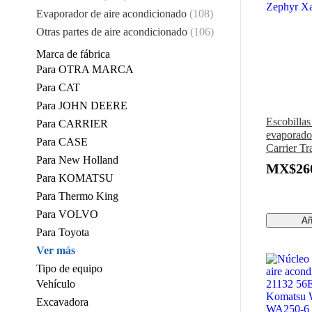
Evaporador de aire acondicionado
(108)
Otras partes de aire acondicionado
(106)
Marca de fábrica
Para OTRA MARCA
Para CAT
Para JOHN DEERE
Escobillas
Para CARRIER
evaporado
Para CASE
Carrier Tr
Para New Holland
Zephyr Xa
MX$260
Para KOMATSU
Para Thermo King
Para VOLVO
Añ
Para Toyota
Ver más
Tipo de equipo
Vehículo
Excavadora