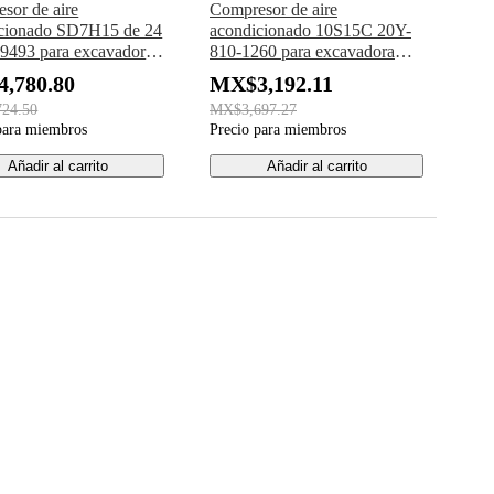
sor de aire
Compresor de aire
cionado SD7H15 de 24
acondicionado 10S15C 20Y-
9493 para excavadora
810-1260 para excavadora
illar CAT 312D2 312E
Komatsu PC200LC-8
,780.80
MX$3,192.11
313F 316F 318F 323F
PC200LC-8E0
24.50
MX$3,697.27
para miembros
Precio para miembros
Añadir al carrito
Añadir al carrito