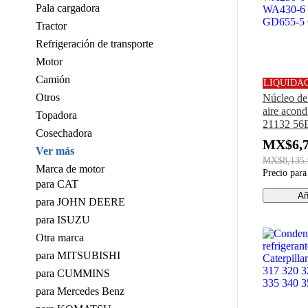
Pala cargadora
Tractor
Refrigeración de transporte
Motor
Camión
LIQUIDA
Otros
Núcleo de
aire acon
Topadora
21132 56E
Cosechadora
Komatsu 
MX$6,7
WA250-6
Ver más
MX$8,135.
WA430-6
Marca de motor
Precio par
GD655-5
para CAT
Añ
para JOHN DEERE
para ISUZU
Otra marca
para MITSUBISHI
para CUMMINS
para Mercedes Benz