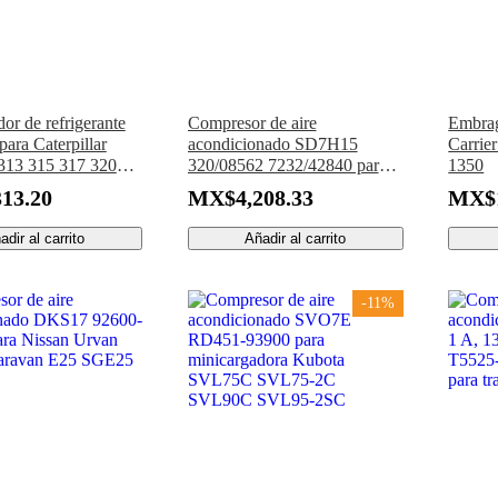
or de refrigerante
Compresor de aire
Embrag
ara Caterpillar
acondicionado SD7H15
Carrier
313 315 317 320
320/08562 7232/42840 para
1350
26 330 333 335 340
retroexcavadora JCB 2CX
13.20
MX$4,208.33
MX$1
55 395
3CX 4CX 2CXSL 2CXL
adir al carrito
Añadir al carrito
-11%