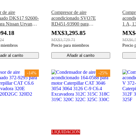
 de aire
Compresor de aire
Compre
onado DKS17 92600-
acondicionado SVO7E
acondi
ra Nissan Urvan
RD451-93900 para
1 A, 
ravan E25 SGE25
minicargadora Kubota
T5525
94.18
MX$3,295.85
MX$4
SVL75C SVL75-2C
para tr
24
MX$3,729.71
MX$6,5
SVL90C SVL95-2SC
a miembros
Precio para miembros
Precio 
adir al carrito
Añadir al carrito
-14%
-25%
LIQUIDACIÓN