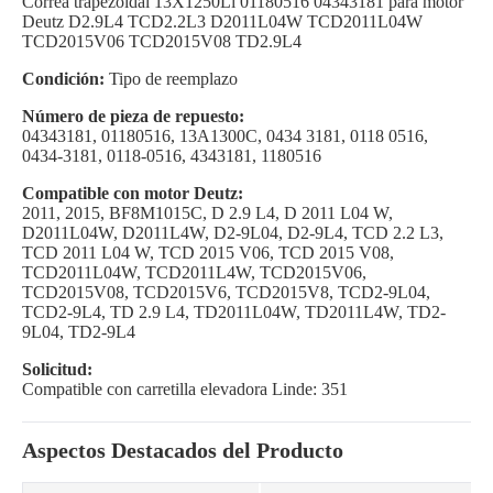
Correa trapezoidal 13X1250Li 01180516 04343181 para motor
Deutz D2.9L4 TCD2.2L3 D2011L04W TCD2011L04W
TCD2015V06 TCD2015V08 TD2.9L4
Condición:
Tipo de reemplazo
Número de pieza de repuesto:
04343181, 01180516, 13A1300C, 0434 3181, 0118 0516,
0434-3181, 0118-0516, 4343181, 1180516
Compatible con motor Deutz:
2011, 2015, BF8M1015C, D 2.9 L4, D 2011 L04 W,
D2011L04W, D2011L4W, D2-9L04, D2-9L4, TCD 2.2 L3,
TCD 2011 L04 W, TCD 2015 V06, TCD 2015 V08,
TCD2011L04W, TCD2011L4W, TCD2015V06,
TCD2015V08, TCD2015V6, TCD2015V8, TCD2-9L04,
TCD2-9L4, TD 2.9 L4, TD2011L04W, TD2011L4W, TD2-
9L04, TD2-9L4
Solicitud:
Compatible con carretilla elevadora Linde: 351
Aspectos Destacados del Producto