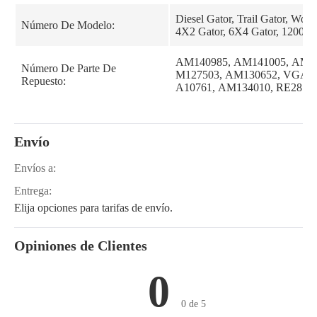
Diesel Gator, Trail Gator, Works
Número De Modelo:
4X2 Gator, 6X4 Gator, 1200A
AM140985, AM141005, AM12
Número De Parte De
M127503, AM130652, VGA1
Repuesto:
A10761, AM134010, RE2872
Envío
Envíos a:
Entrega:
Elija opciones para tarifas de envío.
Opiniones de Clientes
0
0 de 5