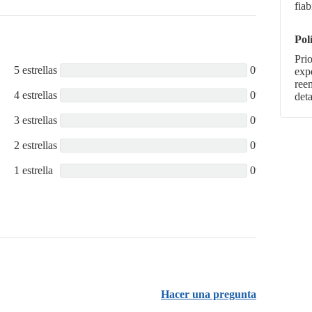
fiab
Pol
Pri
5 estrellas
0%
expe
ree
4 estrellas
0%
deta
3 estrellas
0%
2 estrellas
0%
1 estrella
0%
Hacer una pregunta