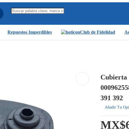
Repuestos Imperdibles
Club de Fidelidad
Ac
Cubierta 
000962558
391 392
Añadir Tu Opi
MX$6