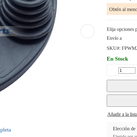
Obtén al men
Elija opciones p
Envío a
SKU#:
FPWM2
En Stock
Añadir a la lis
Elección de
pleta
Elegido por su