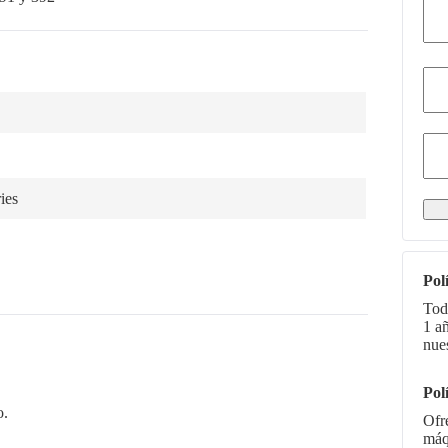
ies
Pol
Tod
1 a
nue
Pol
o.
Ofr
máq