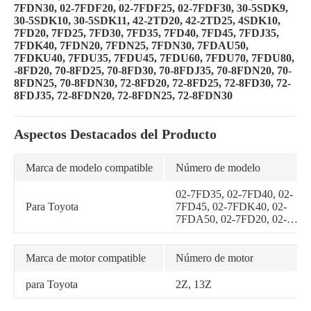
7FDN30, 02-7FDF20, 02-7FDF25, 02-7FDF30, 30-5SDK9,
30-5SDK10, 30-5SDK11, 42-2TD20, 42-2TD25, 4SDK10,
7FD20, 7FD25, 7FD30, 7FD35, 7FD40, 7FD45, 7FDJ35,
7FDK40, 7FDN20, 7FDN25, 7FDN30, 7FDAU50,
7FDKU40, 7FDU35, 7FDU45, 7FDU60, 7FDU70, 7FDU80,
-8FD20, 70-8FD25, 70-8FD30, 70-8FDJ35, 70-8FDN20, 70-
8FDN25, 70-8FDN30, 72-8FD20, 72-8FD25, 72-8FD30, 72-
8FDJ35, 72-8FDN20, 72-8FDN25, 72-8FDN30
Aspectos Destacados del Producto
Marca de modelo compatible
Número de modelo
02-7FD35, 02-7FD40, 02-
Para Toyota
7FD45, 02-7FDK40, 02-
7FDA50, 02-7FD20, 02-
7FD25, 02-7FD30, 02-
7FDJ35, 02-7FDJF35, 02-
6FDF20, 02-6FDF25, 02-
Marca de motor compatible
Número de motor
6FDF30, 02-7FDF20, 02-
7FDF25, 02-7FDF30, 02-
para Toyota
2Z, 13Z
7FDN20, 02-7FDN25, 02-
7FDN30, 30-5SDK10, 30-