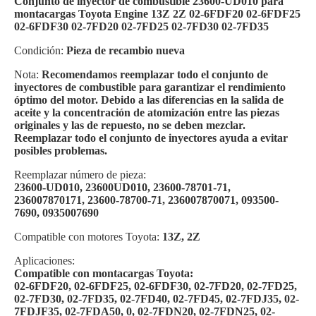
Conjunto de inyector de combustible 23600-UD010 para
montacargas Toyota Engine 13Z 2Z 02-6FDF20 02-6FDF25
02-6FDF30 02-7FD20 02-7FD25 02-7FD30 02-7FD35
Condición:
Pieza de recambio nueva
Nota:
Recomendamos reemplazar todo el conjunto de
inyectores de combustible para garantizar el rendimiento
óptimo del motor. Debido a las diferencias en la salida de
aceite y la concentración de atomización entre las piezas
originales y las de repuesto, no se deben mezclar.
Reemplazar todo el conjunto de inyectores ayuda a evitar
posibles problemas.
Reemplazar número de pieza:
23600-UD010, 23600UD010, 23600-78701-71,
236007870171, 23600-78700-71, 236007870071, 093500-
7690, 0935007690
Compatible con motores Toyota:
13Z, 2Z
Aplicaciones:
Compatible con montacargas Toyota:
02-6FDF20, 02-6FDF25, 02-6FDF30, 02-7FD20, 02-7FD25,
02-7FD30, 02-7FD35, 02-7FD40, 02-7FD45, 02-7FDJ35, 02-
7FDJF35, 02-7FDA50, 0, 02-7FDN20, 02-7FDN25, 02-