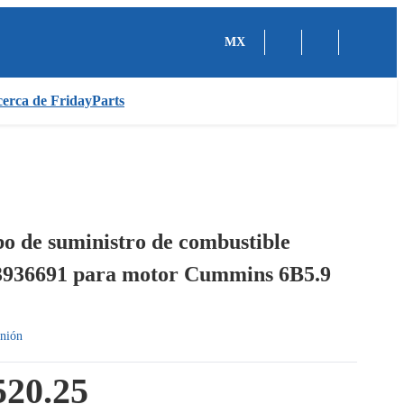
MX
erca de FridayParts
bo de suministro de combustible
3936691 para motor Cummins 6B5.9
nión
20.25