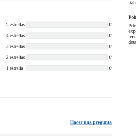
fiab
Pol
5 estrellas
0%
Pri
expe
4 estrellas
0%
ree
deta
3 estrellas
0%
2 estrellas
0%
1 estrella
0%
Hacer una pregunta