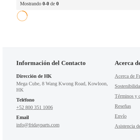
Mostrando
0
-
0
de
0
Información del Contacto
Acerca d
Dirección de HK
Acerca de Fr
Mega Cube, 8 Wang Kwong Road, Kowloon,
Sostenibilid
HK
Términos y c
Teléfono
Reseñas
+52 800 351 1006
Envío
Email
info@fridayparts.com
Asistencia d