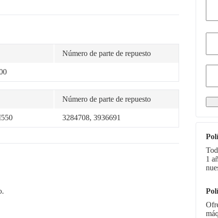
Número de parte de repuesto
00
Número de parte de repuesto
M550
3284708, 3936691
Pol
Tod
1 a
nue
o.
Pol
Ofr
máq