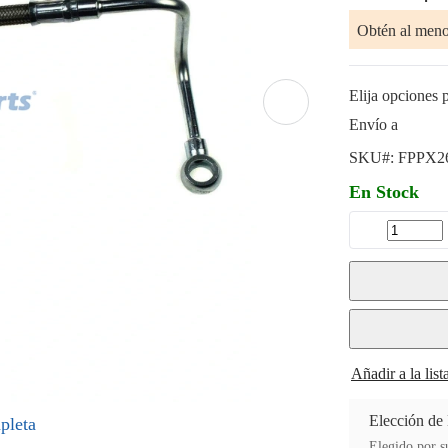
Obtén al men
Elija opciones p
Envío a
SKU#:
FPPX2
En Stock
Añadir a la lis
Elección de
pleta
Elegido por su