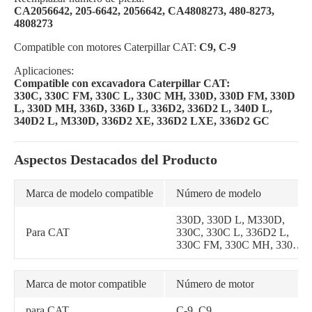
CA2056642, 205-6642, 2056642, CA4808273, 480-8273,
4808273
Compatible con motores Caterpillar CAT:
C9, C-9
Aplicaciones:
Compatible con excavadora Caterpillar CAT:
330C, 330C FM, 330C L, 330C MH, 330D, 330D FM, 330D
L, 330D MH, 336D, 336D L, 336D2, 336D2 L, 340D L,
340D2 L, M330D, 336D2 XE, 336D2 LXE, 336D2 GC
Aspectos Destacados del Producto
Marca de modelo compatible
Número de modelo
330D, 330D L, M330D,
Para CAT
330C, 330C L, 336D2 L,
330C FM, 330C MH, 330D
MH, 336D, 336D L, 336D2,
330D FM, 340D L, 340D2
L, 336D2 GC, 336D2 LXE,
Marca de motor compatible
Número de motor
336D2 XE
para CAT
C-9, C9