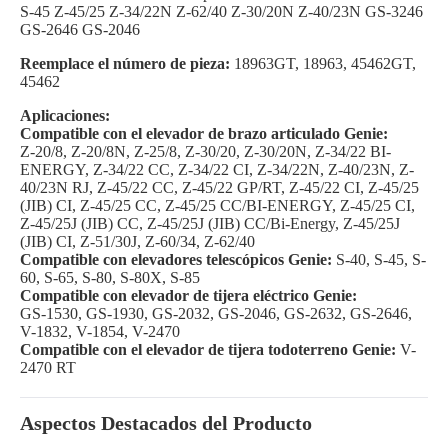
S-45 Z-45/25 Z-34/22N Z-62/40 Z-30/20N Z-40/23N GS-3246
GS-2646 GS-2046
Reemplace el número de pieza:
18963GT, 18963, 45462GT,
45462
Aplicaciones:
Compatible con el elevador de brazo articulado Genie:
Z-20/8, Z-20/8N, Z-25/8, Z-30/20, Z-30/20N, Z-34/22 BI-
ENERGY, Z-34/22 CC, Z-34/22 CI, Z-34/22N, Z-40/23N, Z-
40/23N RJ, Z-45/22 CC, Z-45/22 GP/RT, Z-45/22 CI, Z-45/25
(JIB) CI, Z-45/25 CC, Z-45/25 CC/BI-ENERGY, Z-45/25 CI,
Z-45/25J (JIB) CC, Z-45/25J (JIB) CC/Bi-Energy, Z-45/25J
(JIB) CI, Z-51/30J, Z-60/34, Z-62/40
Compatible con elevadores telescópicos Genie:
S-40, S-45, S-
60, S-65, S-80, S-80X, S-85
Compatible con elevador de tijera eléctrico Genie:
GS-1530, GS-1930, GS-2032, GS-2046, GS-2632, GS-2646,
V-1832, V-1854, V-2470
Compatible con el elevador de tijera todoterreno Genie:
V-
2470 RT
Aspectos Destacados del Producto