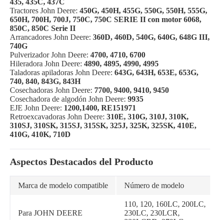
435, 435C, 437C
Tractores John Deere:
450G, 450H, 455G, 550G, 550H, 555G,
650H, 700H, 700J, 750C, 750C SERIE II con motor 6068,
850C, 850C Serie II
Arrancadores John Deere:
360D, 460D, 540G, 640G, 648G III,
740G
Pulverizador John Deere:
4700, 4710, 6700
Hileradora John Deere:
4890, 4895, 4990, 4995
Taladoras apiladoras John Deere:
643G, 643H, 653E, 653G,
740, 840, 843G, 843H
Cosechadoras John Deere:
7700, 9400, 9410, 9450
Cosechadora de algodón John Deere:
9935
EJE John Deere:
1200,1400, RE151971
Retroexcavadoras John Deere:
310E, 310G, 310J, 310K,
310SJ, 310SK, 315SJ, 315SK, 325J, 325K, 325SK, 410E,
410G, 410K, 710D
Aspectos Destacados del Producto
Marca de modelo compatible
Número de modelo
110, 120, 160LC, 200LC,
Para JOHN DEERE
230LC, 230LCR,