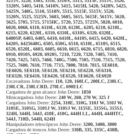
5215V, 5220, 5303, 5310, 5310N, 5315, 5315F, 5315V, 5320,
5320N, 5403, 5410, 5410N, 5415, 5415H, 5420, 5420N, 5425,
5425N, 548G, 5510, 5510N, 5515, 5515F, 5515V, 5520,
5520N, 5525, 5525N, 5603, 5605, 5615, 5615F, 5615V, 5620,
5625, 5705, 5715, 5715HC, 5720, 5725, 5725N, 5820, 6010,
6020, 6068, 6110, 6110L, 6120, 6120L, 6205, 6210, 6210L,
6215, 6220, 6220L, 6310, 6310L, 6310S, 6320, 6320L,
6400SP, 6403, 6405, 6410, 6410L, 6410S, 6415, 6420, 6420L,
6420S, 6425648G, 6505, 650G, 6510, 6510L, 6510S, 6515,
6520, 6520L, 6603, 6605, 6610, 6615, 6620, 6715, 6810, 6820,
6910, 6910S, 6920, 6920S, 7210, 7220, 7320, 7405, 7410,
7420, 7425, 7455, 7460, 748G, 7500, 7505, 7510, 7515, 7520,
7525, 7600, 7610, 7710, 7715, 7800, 7810, 7815, SE6010,
SE6020, SE6110, SE6120, SE6210, SE6220, SE6310,
SE6320, SE6410, SE6420, SE6520, SE6620, SE6920
Excavadoras John Deere:
110, 120, 160LC, 200LC, 230LC,
230LCR, 230LCRD, 270LC, 690ELC
Cargadora de gran alcance John Deere:
1850
Minicargadora John Deere:
240 W, 260, 270 W, 325 J
Cargadora John Deere:
2254, 310E, 310G, 310J W, 310J W,
310SE, 310SG, 310SJ W, 310SJ W, 315SE, 315SG, 315SJ,
324H, 344H, 344J, 410E, 410G, 444H LL, 444H, 444HTC,
544J, 710D, 544H, 624H
Manipuladores telescópicos John Deere:
3200, 3400, 3800
Cargadora de troncos John Deere:
330B, 335, 335C, 430B,