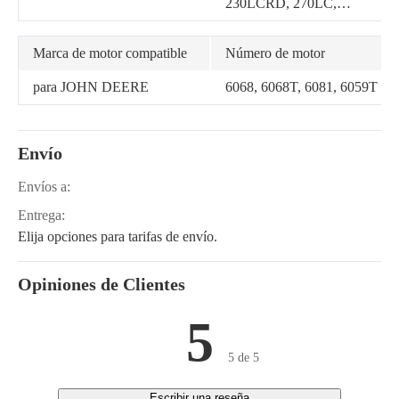
230LCRD, 270LC,
690ELC, 5210, 5310, 5320,
5410, 5415, 5415H, 5103,
5203, 5220, 5303, 5310N,
Marca de motor compatible
Número de motor
5320N, 5403, 5410N, 5420,
5083E, 5083EN, 5093EN,
para JOHN DEERE
6068, 6068T, 6081, 6059T
5101E, 5101EN, 5215,
1450, 1550 CWS, 5315,
5215V, 5315F, 5315V
Envío
Envíos a:
Entrega:
Elija opciones para tarifas de envío.
Opiniones de Clientes
5
5 de 5
Escribir una reseña