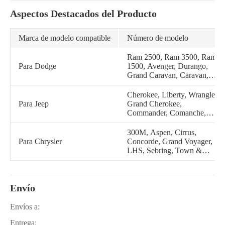
Aspectos Destacados del Producto
Marca de modelo compatible
Número de modelo
Ram 2500, Ram 3500, Ram
Para Dodge
1500, Avenger, Durango,
Grand Caravan, Caravan,
Intrepid, Stratus, Dakota,
Viper, Ram Van, Ram
Cherokee, Liberty, Wrangler,
Wagon
Para Jeep
Grand Cherokee,
Commander, Comanche,
Grand Wagoneer
300M, Aspen, Cirrus,
Para Chrysler
Concorde, Grand Voyager,
LHS, Sebring, Town &
Country, Voyager, 200, New
Yorker, Prowler
Envío
Envíos a:
Entrega: